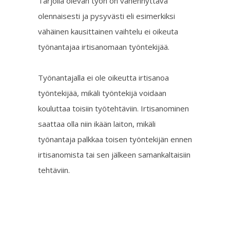
Tarjolla olevan työn on vähennyttävä
olennaisesti ja pysyvästi eli esimerkiksi
vähäinen kausittainen vaihtelu ei oikeuta
työnantajaa irtisanomaan työntekijää.
Työnantajalla ei ole oikeutta irtisanoa
työntekijää, mikäli työntekijä voidaan
kouluttaa toisiin työtehtäviin. Irtisanominen
saattaa olla niin ikään laiton, mikäli
työnantaja palkkaa toisen työntekijän ennen
irtisanomista tai sen jälkeen samankaltaisiin
tehtäviin.