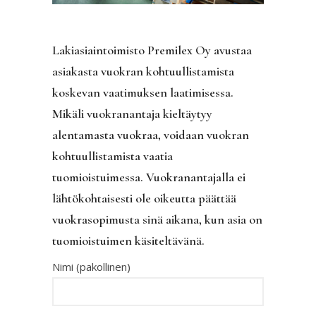
Lakiasiaintoimisto Premilex Oy avustaa
asiakasta vuokran kohtuullistamista
koskevan vaatimuksen laatimisessa.
Mikäli vuokranantaja kieltäytyy
alentamasta vuokraa, voidaan vuokran
kohtuullistamista vaatia
tuomioistuimessa. Vuokranantajalla ei
lähtökohtaisesti ole oikeutta päättää
vuokrasopimusta sinä aikana, kun asia on
tuomioistuimen käsiteltävänä.
Nimi (pakollinen)