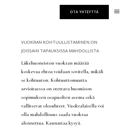
OTA YHTEYTTÄ
VUOKRAN KOHTUULLISTAMINEN ON
JOISSAIN TAPAUKSISSA MAHDOLLISTA
Liikehuoneiston vuokran määrää
koskevaa ehtoa voidaan sovitella, mikäli
se kohtuuton. Kohtuuttomuutta
arvioitaessa on otettava huomioon
sopimuksen osapuolten asema sekä
vallitsevat olosuhteet. Vuokralaisella voi
olla mahdollisuus saada vuokraa
alennettua. Kannattaa kysyä.