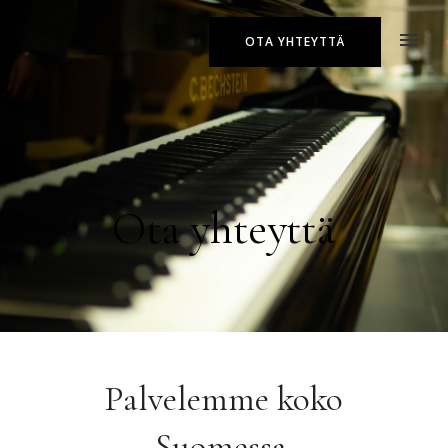
OTA YHTEYTTÄ
Ota yhteyttä
Palvelemme koko
Suomessa.